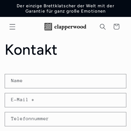
Direkt
Der einzige Brettklatscher der Welt mit der
zum
Garantie für ganz große Emotionen
Inhalt
Warenkorb
Kontakt
K
Name
o
n
E-Mail
*
t
a
Telefonnummer
k